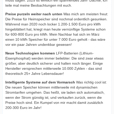
muss sagen: 2025 ist wirklich ein spannendes Jahr! Dachte, ich
teile mal meine Beobachtungen mit euch.
Preise purzeln weiter nach unten
Was mich am meisten freut:
Die Preise für Heimspeicher sind nochmal ordentlich gesunken.
Während man 2020 noch locker 1.200-1.500 Euro pro kWh
hingeblättert hat, kriegt man heute vernünftige Systeme schon
für 600-800 Euro pro kWh. Mein Nachbar hat sich im März
einen 10 kWh Speicher für unter 7.000 Euro geholt - das wäre
vor ein paar Jahren undenkbar gewesen!
Neue Technologien kommen
LFP-Batterien (Lithium-
Eisenphosphat) werden immer beliebter. Die sind zwar etwas
größer, aber deutlich sicherer und halten noch länger. Einige
Hersteller versprechen mittlerweile 10.000 Zyklen - das sind
theoretisch 25+ Jahre Lebensdauer!
Intelligente Systeme auf dem Vormarsch
Was richtig cool ist:
Die neuen Speicher können mittlerweile mit dynamischen
Stromtarifen umgehen. Das heißt, sie laden sich automatisch,
wenn der Strom günstig ist, und verkaufen zurück, wenn die
Preise hoch sind. Ein Kumpel von mir macht damit zusätzlich
200-300 Euro im Jahr!