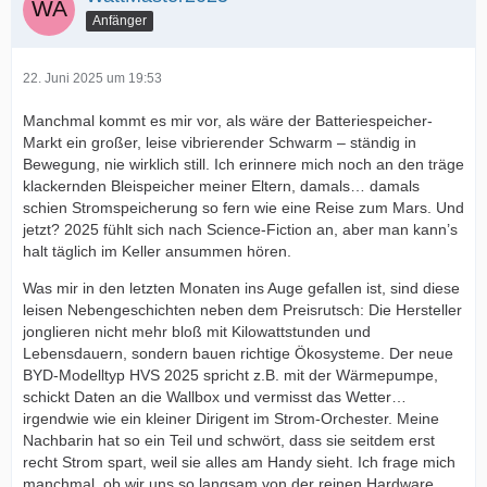
Anfänger
22. Juni 2025 um 19:53
Manchmal kommt es mir vor, als wäre der Batteriespeicher-
Markt ein großer, leise vibrierender Schwarm – ständig in
Bewegung, nie wirklich still. Ich erinnere mich noch an den träge
klackernden Bleispeicher meiner Eltern, damals… damals
schien Stromspeicherung so fern wie eine Reise zum Mars. Und
jetzt? 2025 fühlt sich nach Science-Fiction an, aber man kann’s
halt täglich im Keller ansummen hören.
Was mir in den letzten Monaten ins Auge gefallen ist, sind diese
leisen Nebengeschichten neben dem Preisrutsch: Die Hersteller
jonglieren nicht mehr bloß mit Kilowattstunden und
Lebensdauern, sondern bauen richtige Ökosysteme. Der neue
BYD-Modelltyp HVS 2025 spricht z.B. mit der Wärmepumpe,
schickt Daten an die Wallbox und vermisst das Wetter…
irgendwie wie ein kleiner Dirigent im Strom-Orchester. Meine
Nachbarin hat so ein Teil und schwört, dass sie seitdem erst
recht Strom spart, weil sie alles am Handy sieht. Ich frage mich
manchmal, ob wir uns so langsam von der reinen Hardware