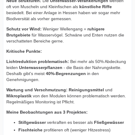
Neue Strukturen:
Die
Unterwasser-Verankerungen
werden
oft von Muscheln und Kleinfischen als
künstliche Riffe
besiedelt. Bei einer Anlage in Hessen haben wir sogar mehr
Biodiversität als vorher gemessen.
Schutz vor Wind:
Weniger Wellengang =
ruhigere
Brutgebiete
für Wasservögel. Schwäne und Enten nutzen die
verschatteten Bereiche gerne.
Kritische Punkte:
Lichtreduktion problematisch:
Bei mehr als 50% Abdeckung
leiden
Unterwasserpflanzen
- die Basis der Nahrungskette.
Deshalb gibt's meist
40%-Begrenzungen
in den
Genehmigungen.
Wartung und Verschmutzung:
Reinigungsmittel
und
Mikroplastik
von den Modulen können problematisch werden.
Regelmäßiges Monitoring ist Pflicht.
Meine Beobachtungen aus 3 Projekten:
Stillgewässer
verkraften es besser als
Fließgewässer
Fischteiche
profitieren oft (weniger Hitzestress)