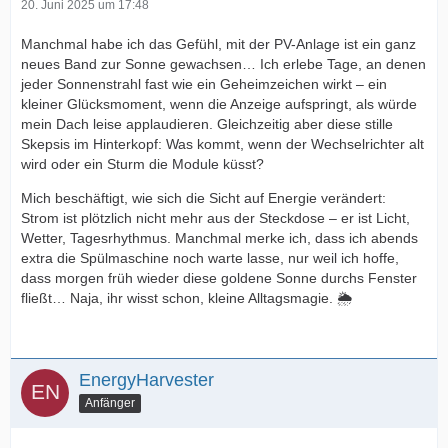
20. Juni 2025 um 17:48
Manchmal habe ich das Gefühl, mit der PV-Anlage ist ein ganz
neues Band zur Sonne gewachsen… Ich erlebe Tage, an denen
jeder Sonnenstrahl fast wie ein Geheimzeichen wirkt – ein
kleiner Glücksmoment, wenn die Anzeige aufspringt, als würde
mein Dach leise applaudieren. Gleichzeitig aber diese stille
Skepsis im Hinterkopf: Was kommt, wenn der Wechselrichter alt
wird oder ein Sturm die Module küsst?
Mich beschäftigt, wie sich die Sicht auf Energie verändert:
Strom ist plötzlich nicht mehr aus der Steckdose – er ist Licht,
Wetter, Tagesrhythmus. Manchmal merke ich, dass ich abends
extra die Spülmaschine noch warte lasse, nur weil ich hoffe,
dass morgen früh wieder diese goldene Sonne durchs Fenster
fließt… Naja, ihr wisst schon, kleine Alltagsmagie. 🌦️
EnergyHarvester
Anfänger