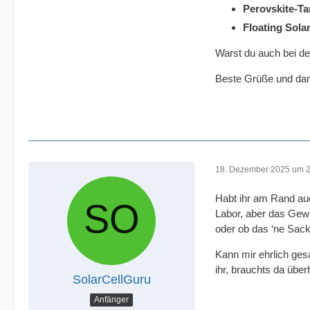
Perovskite-T
Floating Sola
Warst du auch bei d
Beste Grüße und dank
18. Dezember 2025 um 
Habt ihr am Rand au
Labor, aber das Gewic
oder ob das ‘ne Sac
Kann mir ehrlich ge
ihr, brauchts da übe
SolarCellGuru
Anfänger