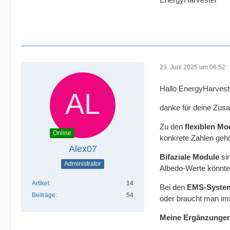
23. Juni 2025 um 06:52
Hallo EnergyHarvest
danke für deine Zusa
Zu den
flexiblen Mo
Online
konkrete Zahlen geh
Alex07
Bifaziale Module
sin
Administrator
Albedo-Werte könnten
Artikel
14
Bei den
EMS-Syste
Beiträge
54
oder braucht man i
Meine Ergänzungen