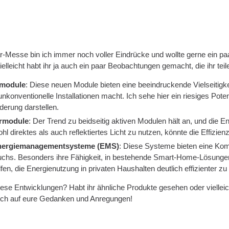
ar-Messe bin ich immer noch voller Eindrücke und wollte gerne ein p
ielleicht habt ihr ja auch ein paar Beobachtungen gemacht, die ihr tei
rmodule
: Diese neuen Module bieten eine beeindruckende Vielseitigk
r unkonventionelle Installationen macht. Ich sehe hier ein riesiges P
derung darstellen.
armodule
: Der Trend zu beidseitig aktiven Modulen hält an, und die E
ohl direktes als auch reflektiertes Licht zu nutzen, könnte die Effiz
 Energiemanagementsysteme (EMS)
: Diese Systeme bieten eine Ko
chs. Besonders ihre Fähigkeit, in bestehende Smart-Home-Lösungen i
fen, die Energienutzung in privaten Haushalten deutlich effizienter zu 
iese Entwicklungen? Habt ihr ähnliche Produkte gesehen oder vielleic
ich auf eure Gedanken und Anregungen!