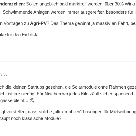
andemzellen
: Sollen angeblich bald marktreif werden, über 30% Wir
r
: Schwimmende Anlagen werden immer ausgereifter, besonders für In
en Vorträgen zu
Agri-PV
? Das Thema gewinnt ja massiv an Fahrt, bes
e für den Einblick!
23:58
ch die kleinen Startups gesehen, die Solarmodule ohne Rahmen gezei
ht ist irre niedrig. Für Nischen wo jedes Kilo zählt sicher spannend. 
kgasse bleibt… 🤔
sagt vorstellen, dass solche „ultra-mobilen“ Lösungen für Mietwohn
rhaupt noch klassische Module?