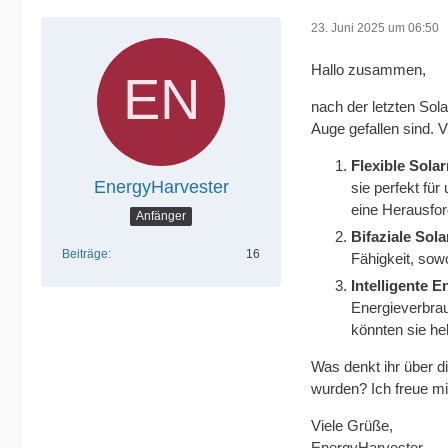
23. Juni 2025 um 06:50
Hallo zusammen,
nach der letzten Sol
Auge gefallen sind. V
Flexible Sola
EnergyHarvester
sie perfekt fü
eine Herausfor
Anfänger
Bifaziale Sol
Beiträge
16
Fähigkeit, sow
Intelligente
Energieverbrau
könnten sie hel
Was denkt ihr über d
wurden? Ich freue m
Viele Grüße,
EnergyHarvester